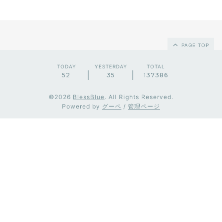
PAGE TOP
TODAY
YESTERDAY
TOTAL
52
35
137386
©2026
BlessBlue
. All Rights Reserved.
Powered by
グーペ
/
管理ページ