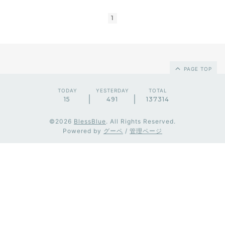
1
PAGE TOP
TODAY
YESTERDAY
TOTAL
15
491
137314
©2026
BlessBlue
. All Rights Reserved.
Powered by
グーペ
/
管理ページ