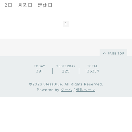
2日 月曜日 定休日
1
PAGE TOP
TODAY
YESTERDAY
TOTAL
381
229
136357
©2026
BlessBlue
. All Rights Reserved.
Powered by
グーペ
/
管理ページ