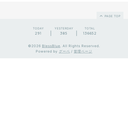
PAGE TOP
TODAY
YESTERDAY
TOTAL
291
385
136652
©2026
BlessBlue
. All Rights Reserved.
Powered by
グーペ
/
管理ページ