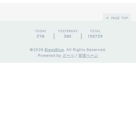
PAGE TOP
TODAY
YESTERDAY
TOTAL
378
385
136739
©2026
BlessBlue
. All Rights Reserved.
Powered by
グーペ
/
管理ページ