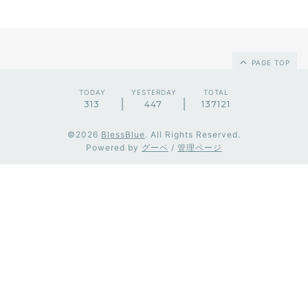
PAGE TOP
TODAY
YESTERDAY
TOTAL
313
447
137121
©2026
BlessBlue
. All Rights Reserved.
Powered by
グーペ
/
管理ページ