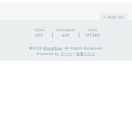
PAGE TOP
TODAY
YESTERDAY
TOTAL
472
447
137280
©2026
BlessBlue
. All Rights Reserved.
Powered by
グーペ
/
管理ページ