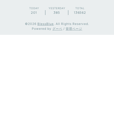
TODAY
YESTERDAY
TOTAL
201
385
136562
©2026
BlessBlue
. All Rights Reserved.
Powered by
グーペ
/
管理ページ