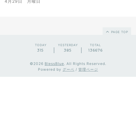
4月29日 月曜日
PAGE TOP
TODAY
YESTERDAY
TOTAL
315
385
136676
©2026
BlessBlue
. All Rights Reserved.
Powered by
グーペ
/
管理ページ