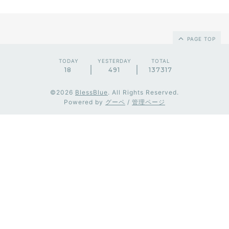
PAGE TOP
TODAY
YESTERDAY
TOTAL
18
491
137317
©2026
BlessBlue
. All Rights Reserved.
Powered by
グーペ
/
管理ページ