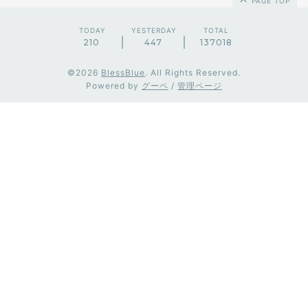
PAGE TOP
TODAY
YESTERDAY
TOTAL
210
447
137018
©2026
BlessBlue
. All Rights Reserved.
Powered by
グーペ
/
管理ページ