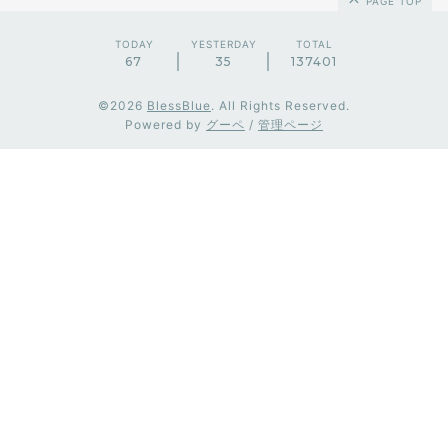
PAGE TOP
TODAY
YESTERDAY
TOTAL
67
35
137401
©2026
BlessBlue
. All Rights Reserved.
Powered by
グーペ
/
管理ページ